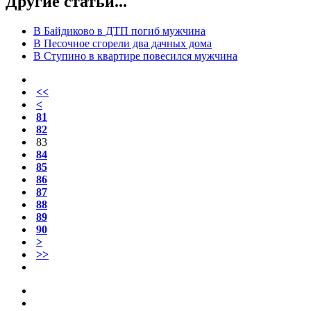
Другие статьи...
В Байдиково в ДТП погиб мужчина
В Песочное сгорели два дачных дома
В Ступино в квартире повесился мужчина
<<
<
81
82
83
84
85
86
87
88
89
90
>
>>