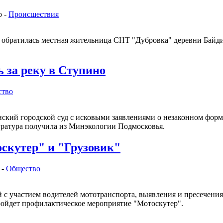
о -
Происшествия
 обратилась местная жительница СНТ "Дубровка" деревни Байдик
 за реку в Ступино
ство
ий городской суд с исковыми заявлениями о незаконном форми
ратура получила из Минэкологии Подмосковья.
скутер" и "Грузовик"
 -
Общество
с участием водителей мототранспорта, выявления и пресечения
пройдет профилактическое мероприятие "Мотоскутер".