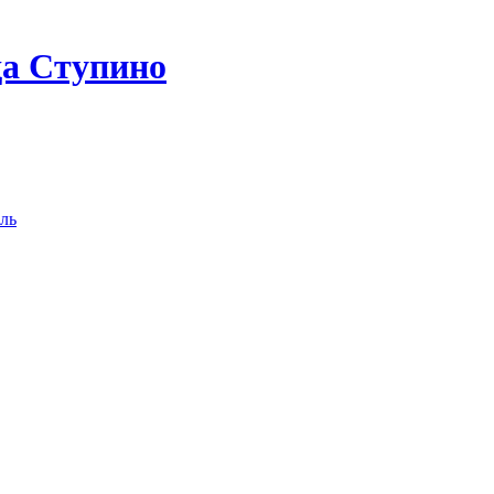
да Ступино
ль