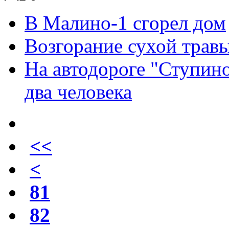
В Малино-1 сгорел дом
Возгорание сухой трав
На автодороге "Ступин
два человека
<<
<
81
82