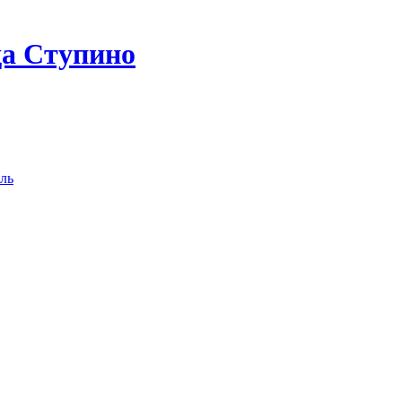
да Ступино
ль