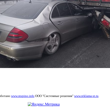
аботано
www.stupino.info
ООО "Системные решения"
www.reklama-st.ru
.