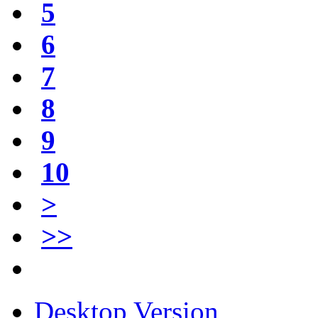
5
6
7
8
9
10
>
>>
Desktop Version