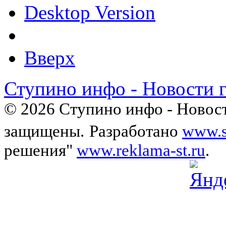
Desktop Version
Вверх
Ступино инфо - Новости 
© 2026 Ступино инфо - Новост
защищены.
Разработано
www.s
решения"
www.reklama-st.ru
.