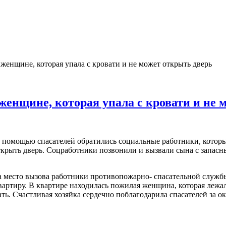
енщине, которая упала с кровати и не может открыть дверь
женщине, которая упала с кровати и не 
за помощью спасателей обратились социальные работники, котор
ткрыть дверь. Соцработники позвонили и вызвали сына с запасн
 место вызова работники противопожарно- спасательной служб
артиру. В квартире находилась пожилая женщина, которая лежал
ать. Счастливая хозяйка сердечно поблагодарила спасателей за 