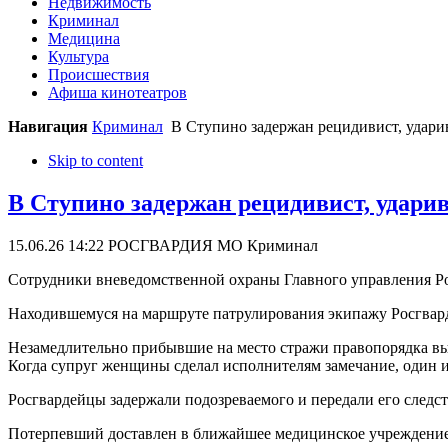
Недвижимость
Криминал
Медицина
Культура
Происшествия
Афиша кинотеатров
Навигация
Криминал
В Ступино задержан рецидивист, удар
Skip to content
В Ступино задержан рецидивист, удар
15.06.26 14:22
РОСГВАРДИЯ МО
Криминал
Сотрудники вневедомственной охраны Главного управления Ро
Находившемуся на маршруте патрулирования экипажу Росгвард
Незамедлительно прибывшие на место стражи правопорядка вы
Когда супруг женщины сделал исполнителям замечание, один из
Росгвардейцы задержали подозреваемого и передали его следст
Потерпевший доставлен в ближайшее медицинское учреждение.