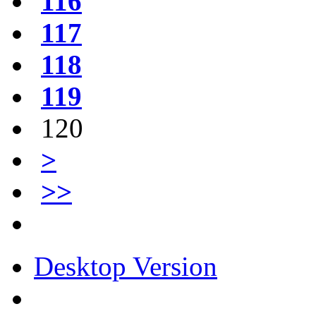
116
117
118
119
120
>
>>
Desktop Version