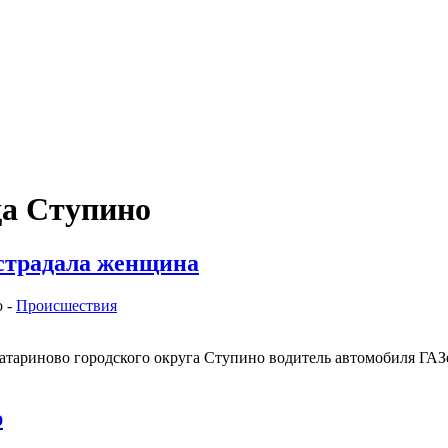
да Ступино
острадала женщина
 -
Происшествия
Татариново городского округа Ступино водитель автомобиля ГАЗ
ю