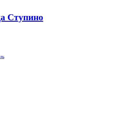
да Ступино
ль