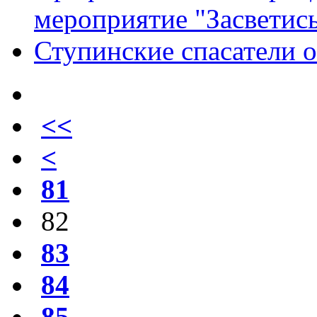
мероприятие "Засветись
Ступинские спасатели 
<<
<
81
82
83
84
85