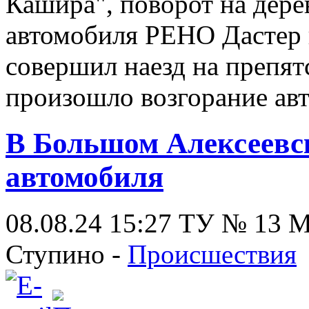
Кашира", поворот на дер
автомобиля РЕНО Дастер 
совершил наезд на препятс
произошло возгорание ав
В Большом Алексеевс
автомобиля
08.08.24 15:27
ТУ № 13
Ступино -
Происшествия