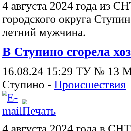
4 августа 2024 года из С
городского округа Ступин
летний мужчина.
В Ступино сгорела хо
16.08.24 15:29
ТУ № 13
Ступино -
Происшествия
4 августа 2024 года в СН