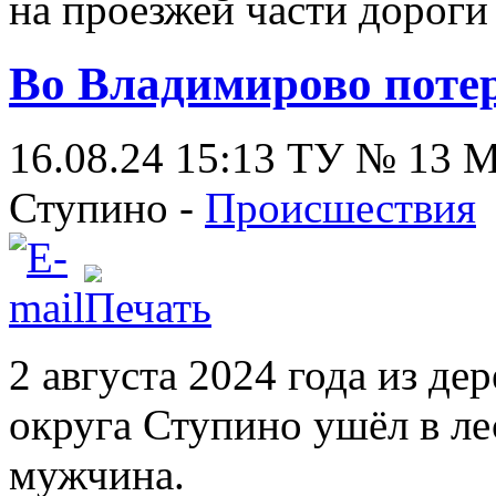
на проезжей части дороги
Во Владимирово поте
16.08.24 15:13
ТУ № 13
Ступино -
Происшествия
2 августа 2024 года из д
округа Ступино ушёл в ле
мужчина.